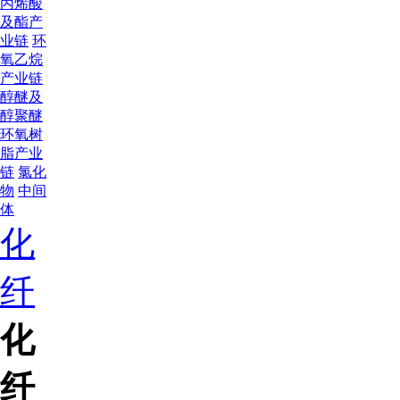
丙烯酸
及酯产
业链
环
氧乙烷
产业链
醇醚及
醇聚醚
环氧树
脂产业
链
氯化
物
中间
体
化
纤
化
纤