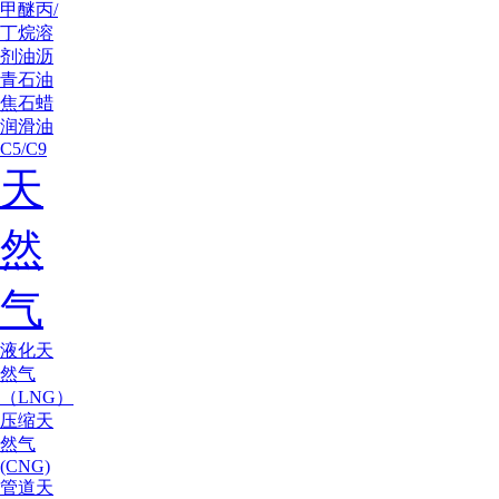
甲醚
丙/
丁烷
溶
剂油
沥
青
石油
焦
石蜡
润滑油
C5/C9
天
然
气
液化天
然气
（LNG）
压缩天
然气
(CNG)
管道天