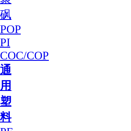
砜
POP
PI
COC/COP
通
用
塑
料