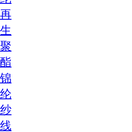
再
生
聚
酯
锦
纶
纱
线