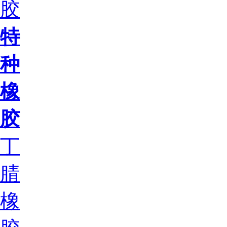
胶
特
种
橡
胶
丁
腈
橡