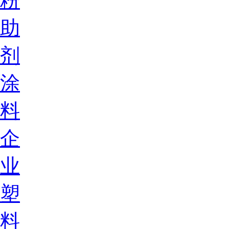
粉
助
剂
涂
料
企
业
塑
料