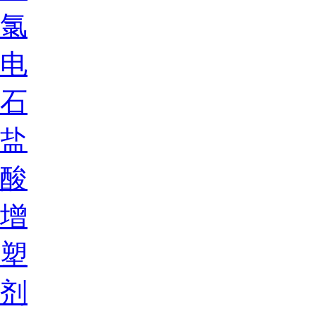
氯
电
石
盐
酸
增
塑
剂