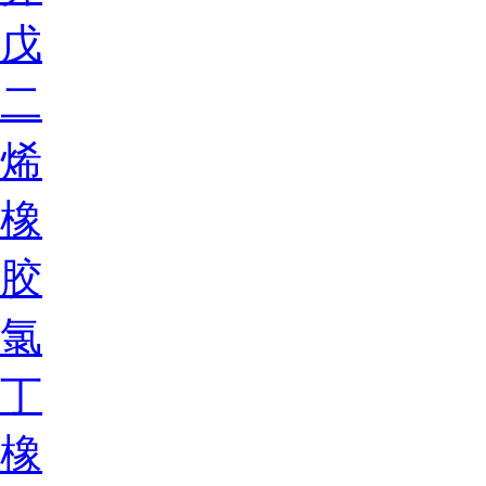
戊
二
烯
橡
胶
氯
丁
橡