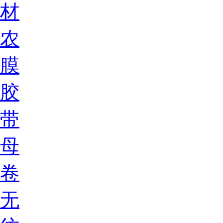
材
农
膜
胶
带
母
卷
无