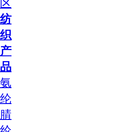
区
纺
织
产
品
氨
纶
腈
纶