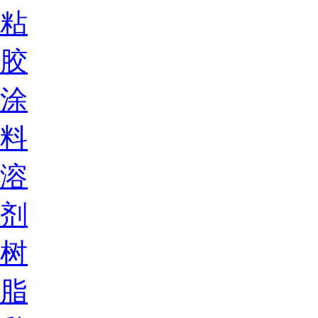
粘
胶
涂
料
溶
剂
树
脂