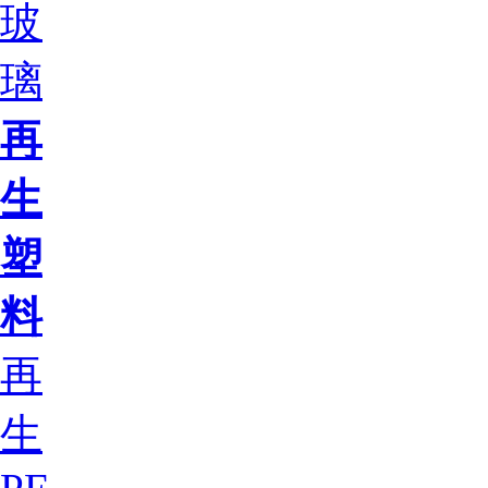
玻
璃
再
生
塑
料
再
生