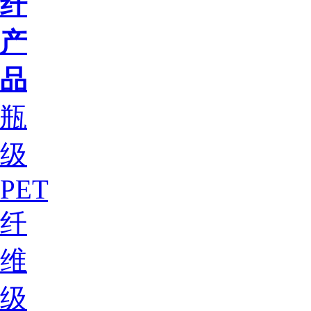
纤
产
品
瓶
级
PET
纤
维
级