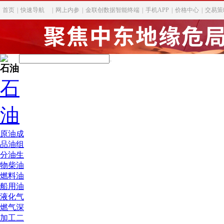
首页
|
快速导航
|
网上内参
|
金联创数据智能终端
|
手机APP
|
价格中心
|
交易策
石油
石
油
原油
成
品油
组
分油
生
物柴油
燃料油
船用油
液化气
燃气深
加工
二