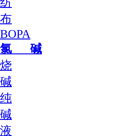
纺
布
BOPA
氯 碱
烧
碱
纯
碱
液