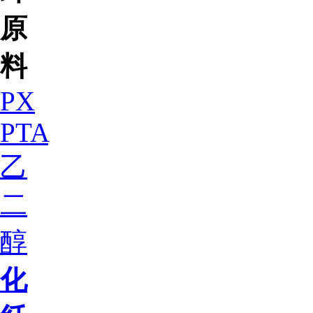
原
料
PX
PTA
乙
二
醇
化