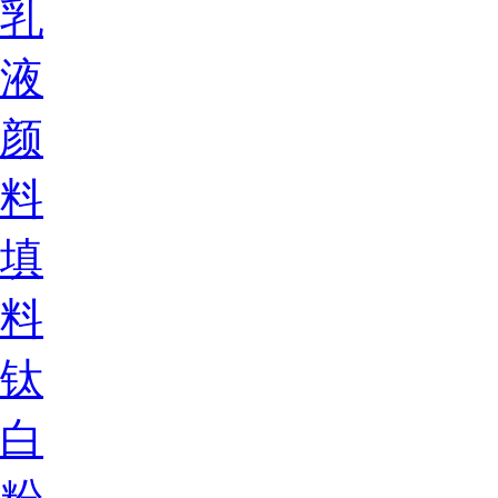
乳
液
颜
料
填
料
钛
白