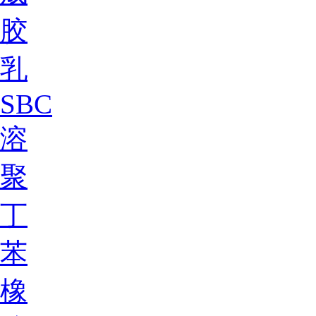
胶
乳
SBC
溶
聚
丁
苯
橡