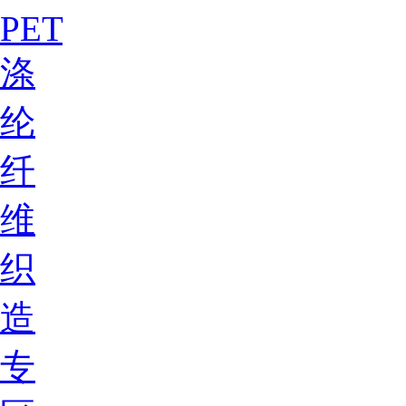
PET
涤
纶
纤
维
织
造
专