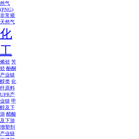
然气
(PNG)
非常规
天然气
化
工
烯烃
芳
烃
酚酮
产业链
醇类
化
纤原料
UPR产
业链
甲
醇及下
游
醋酸
及下游
增塑剂
产业链