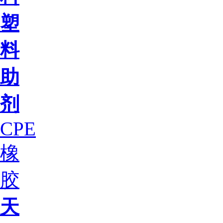
塑
料
助
剂
CPE
橡
胶
天