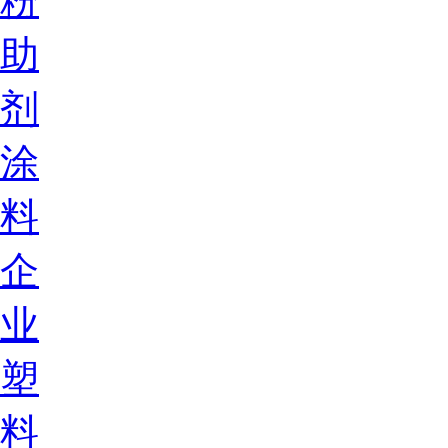
粉
助
剂
涂
料
企
业
塑
料