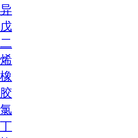
异
戊
二
烯
橡
胶
氯
丁