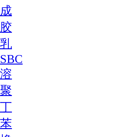
成
胶
乳
SBC
溶
聚
丁
苯