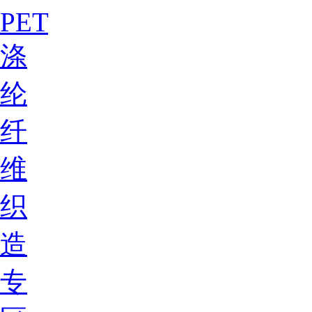
PET
涤
纶
纤
维
织
造
专