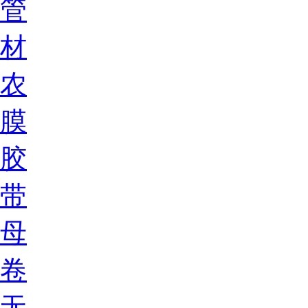
管
材
农
膜
胶
带
母
卷
无