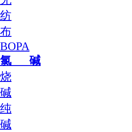
纺
布
BOPA
氯 碱
烧
碱
纯
碱