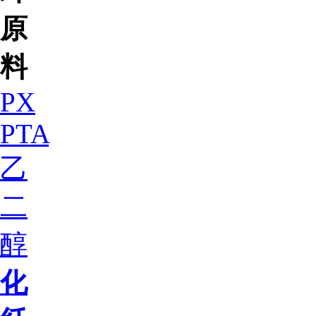
原
料
PX
PTA
乙
二
醇
化