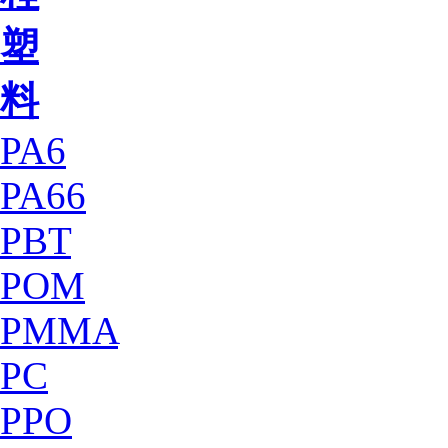
塑
料
PA6
PA66
PBT
POM
PMMA
PC
PPO