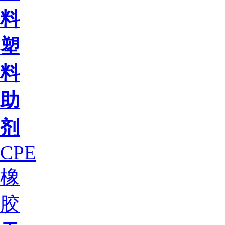
料
塑
料
助
剂
CPE
橡
胶