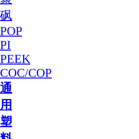
砜
POP
PI
PEEK
COC/COP
通
用
塑
料