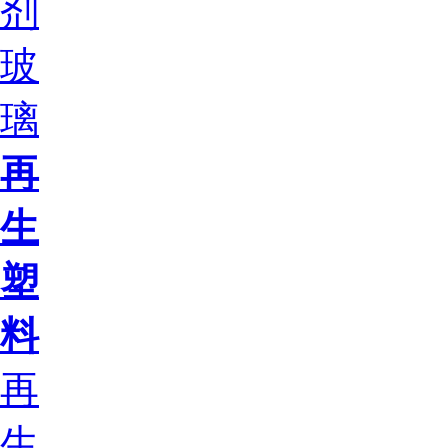
剂
玻
璃
再
生
塑
料
再
生