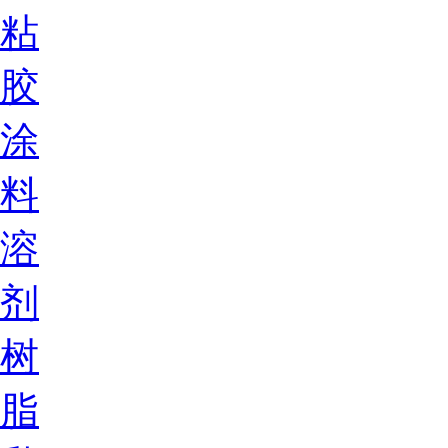
粘
胶
涂
料
溶
剂
树
脂