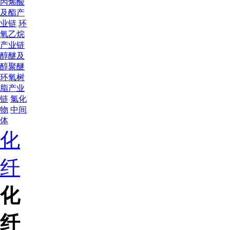
丙烯酸
及酯产
业链
环
氧乙烷
产业链
醇醚及
醇聚醚
环氧树
脂产业
链
氯化
物
中间
体
化
纤
化
纤