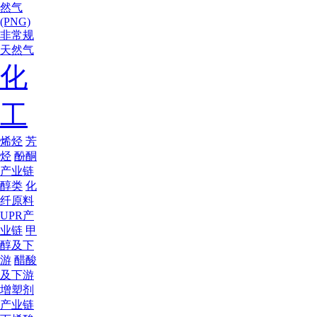
然气
(PNG)
非常规
天然气
化
工
烯烃
芳
烃
酚酮
产业链
醇类
化
纤原料
UPR产
业链
甲
醇及下
游
醋酸
及下游
增塑剂
产业链