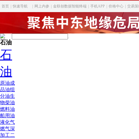
首页
|
快速导航
|
网上内参
|
金联创数据智能终端
|
手机APP
|
价格中心
|
交易策
石油
石
油
原油
成
品油
组
分油
生
物柴油
燃料油
船用油
液化气
燃气深
加工
二