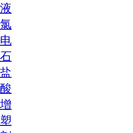
液
氯
电
石
盐
酸
增
塑