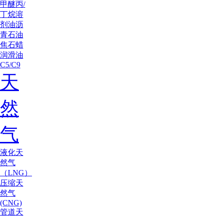
甲醚
丙/
丁烷
溶
剂油
沥
青
石油
焦
石蜡
润滑油
C5/C9
天
然
气
液化天
然气
（LNG）
压缩天
然气
(CNG)
管道天