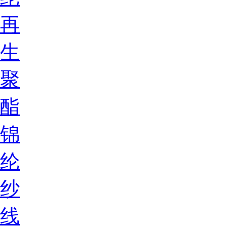
再
生
聚
酯
锦
纶
纱
线