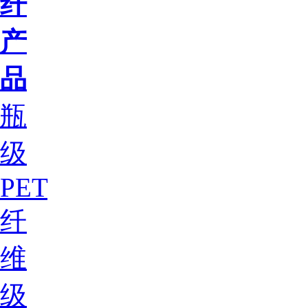
纤
产
品
瓶
级
PET
纤
维
级