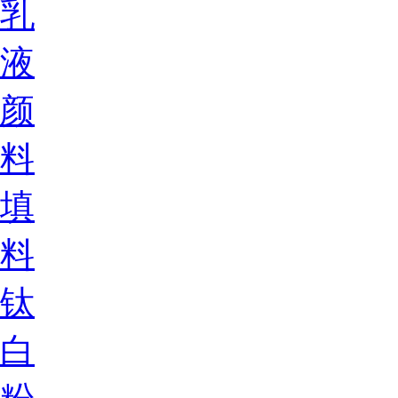
乳
液
颜
料
填
料
钛
白