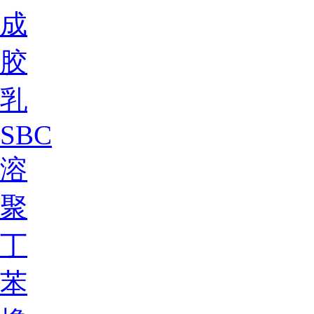
成
胶
乳
SBC
溶
聚
丁
苯