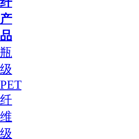
纤
产
品
瓶
级
PET
纤
维
级