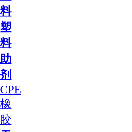
料
塑
料
助
剂
CPE
橡
胶