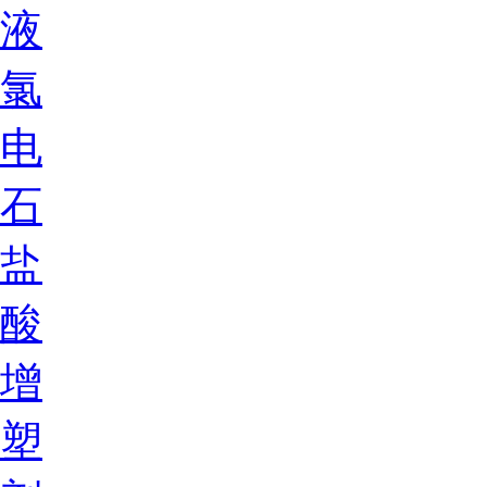
液
氯
电
石
盐
酸
增
塑