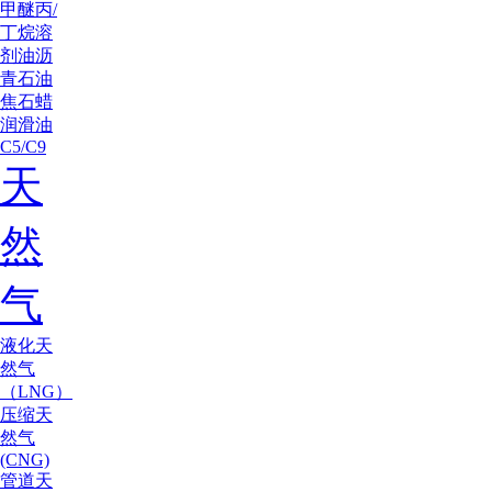
甲醚
丙/
丁烷
溶
剂油
沥
青
石油
焦
石蜡
润滑油
C5/C9
天
然
气
液化天
然气
（LNG）
压缩天
然气
(CNG)
管道天