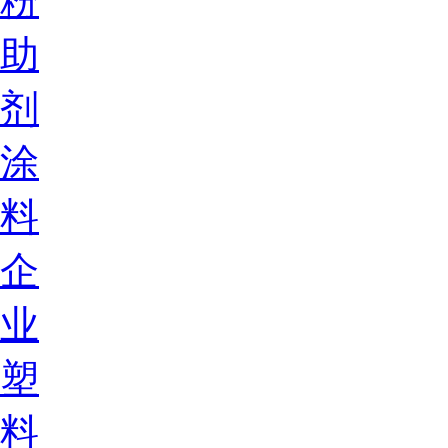
粉
助
剂
涂
料
企
业
塑
料