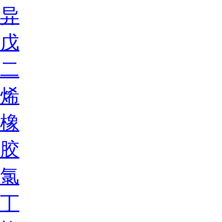
异
戊
二
烯
橡
胶
氯
丁