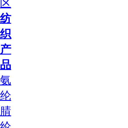
区
纺
织
产
品
氨
纶
腈
纶