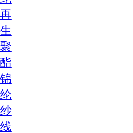
再
生
聚
酯
锦
纶
纱
线