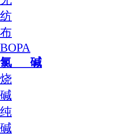
纺
布
BOPA
氯 碱
烧
碱
纯
碱