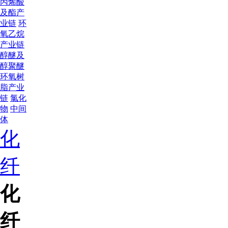
丙烯酸
及酯产
业链
环
氧乙烷
产业链
醇醚及
醇聚醚
环氧树
脂产业
链
氯化
物
中间
体
化
纤
化
纤