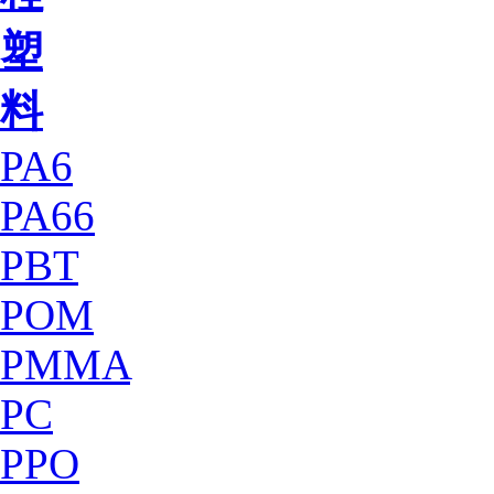
塑
料
PA6
PA66
PBT
POM
PMMA
PC
PPO