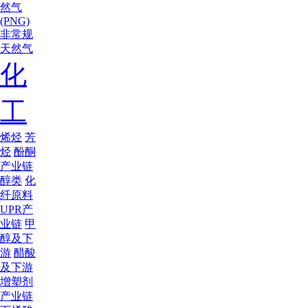
然气
(PNG)
非常规
天然气
化
工
烯烃
芳
烃
酚酮
产业链
醇类
化
纤原料
UPR产
业链
甲
醇及下
游
醋酸
及下游
增塑剂
产业链