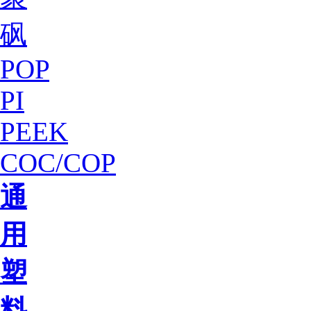
砜
POP
PI
PEEK
COC/COP
通
用
塑
料