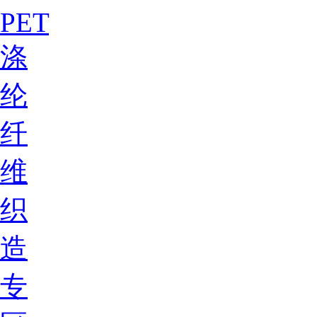
PET
涤
纶
纤
维
织
造
专