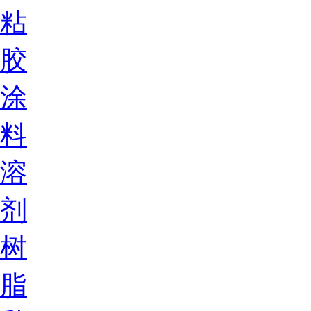
粘
胶
涂
料
溶
剂
树
脂