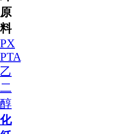
原
料
PX
PTA
乙
二
醇
化