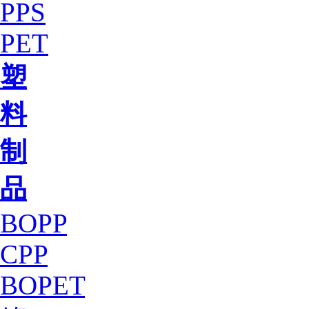
PPS
PET
塑
料
制
品
BOPP
CPP
BOPET