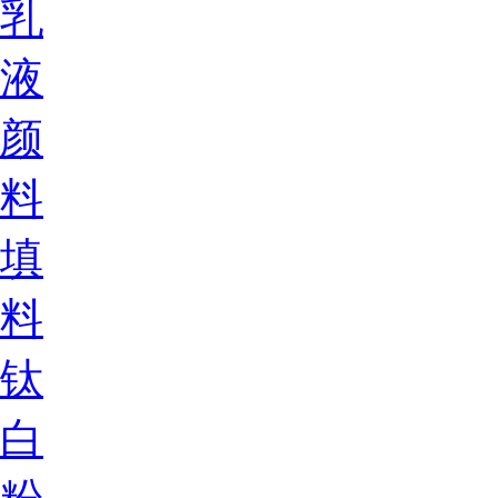
乳
液
颜
料
填
料
钛
白