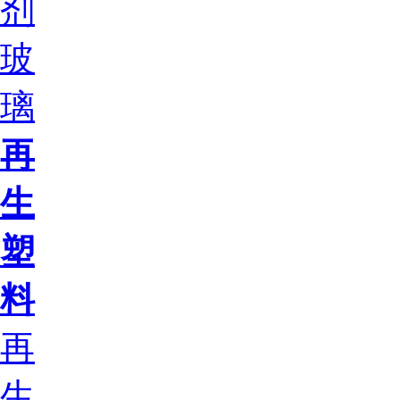
剂
玻
璃
再
生
塑
料
再
生