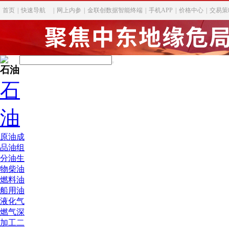
首页
|
快速导航
|
网上内参
|
金联创数据智能终端
|
手机APP
|
价格中心
|
交易策
石油
石
油
原油
成
品油
组
分油
生
物柴油
燃料油
船用油
液化气
燃气深
加工
二