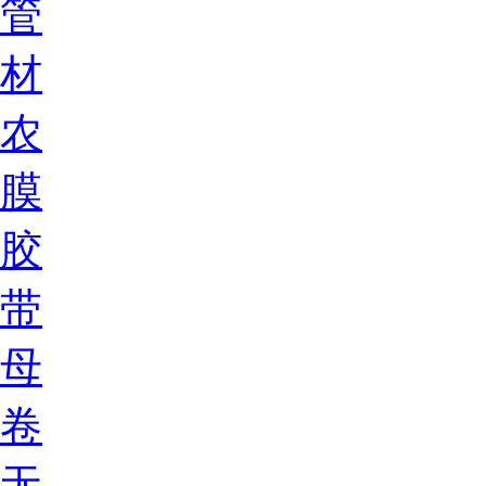
管
材
农
膜
胶
带
母
卷
无