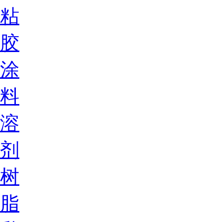
粘
胶
涂
料
溶
剂
树
脂