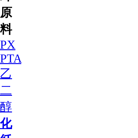
原
料
PX
PTA
乙
二
醇
化