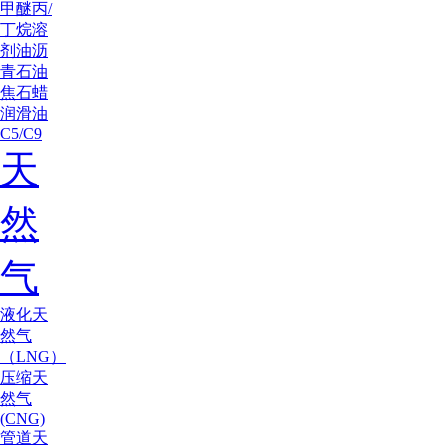
甲醚
丙/
丁烷
溶
剂油
沥
青
石油
焦
石蜡
润滑油
C5/C9
天
然
气
液化天
然气
（LNG）
压缩天
然气
(CNG)
管道天