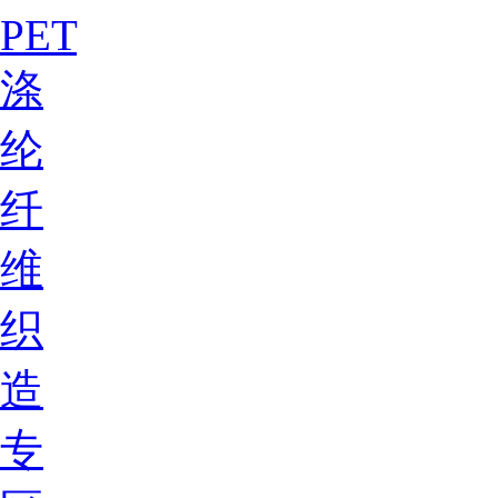
PET
涤
纶
纤
维
织
造
专