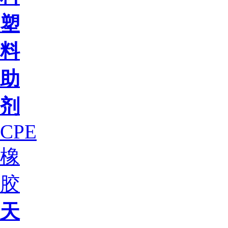
塑
料
助
剂
CPE
橡
胶
天