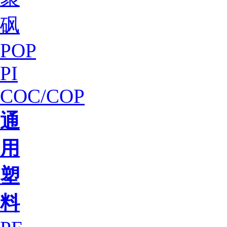
砜
POP
PI
COC/COP
通
用
塑
料