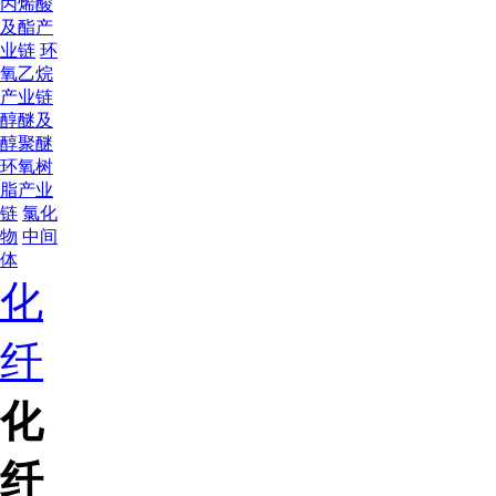
丙烯酸
及酯产
业链
环
氧乙烷
产业链
醇醚及
醇聚醚
环氧树
脂产业
链
氯化
物
中间
体
化
纤
化
纤