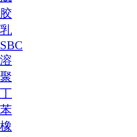
胶
乳
SBC
溶
聚
丁
苯
橡