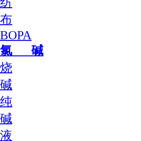
纺
布
BOPA
氯 碱
烧
碱
纯
碱
液