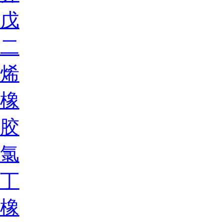
戊
二
烯
橡
胶
氯
丁
橡