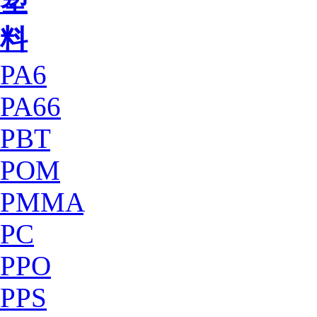
塑
料
PA6
PA66
PBT
POM
PMMA
PC
PPO
PPS