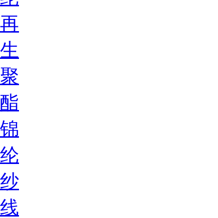
再
生
聚
酯
锦
纶
纱
线