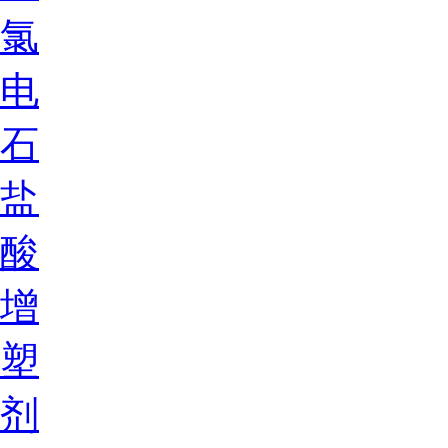
氯
电
石
盐
酸
增
塑
剂