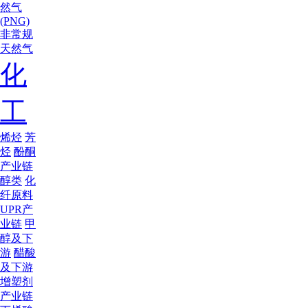
然气
(PNG)
非常规
天然气
化
工
烯烃
芳
烃
酚酮
产业链
醇类
化
纤原料
UPR产
业链
甲
醇及下
游
醋酸
及下游
增塑剂
产业链