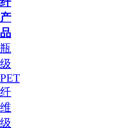
纤
产
品
瓶
级
PET
纤
维
级