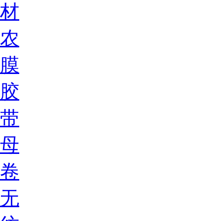
材
农
膜
胶
带
母
卷
无