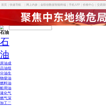
首页
|
快速导航
|
网上内参
|
金联创数据智能终端
|
手机APP
|
价格中心
|
交易策
石油
石
油
原油
成
品油
组
分油
生
物柴油
燃料油
船用油
液化气
燃气深
加工
二