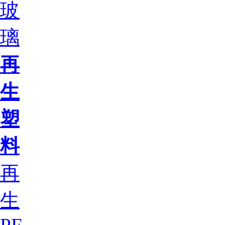
玻
璃
再
生
塑
料
再
生