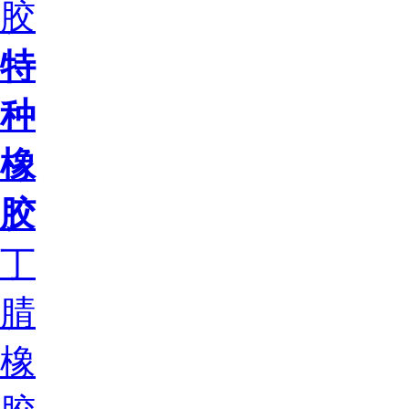
胶
特
种
橡
胶
丁
腈
橡