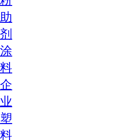
粉
助
剂
涂
料
企
业
塑
料