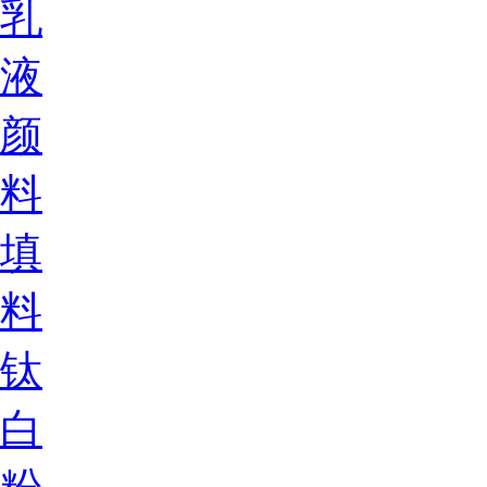
乳
液
颜
料
填
料
钛
白