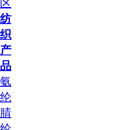
区
纺
织
产
品
氨
纶
腈
纶