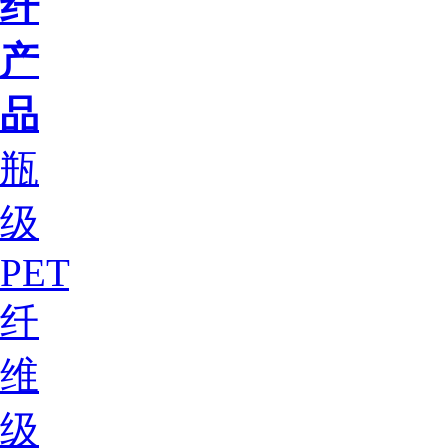
纤
产
品
瓶
级
PET
纤
维
级