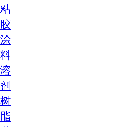
粘
胶
涂
料
溶
剂
树
脂