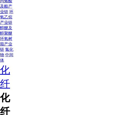
丙烯酸
及酯产
业链
环
氧乙烷
产业链
醇醚及
醇聚醚
环氧树
脂产业
链
氯化
物
中间
体
化
纤
化
纤