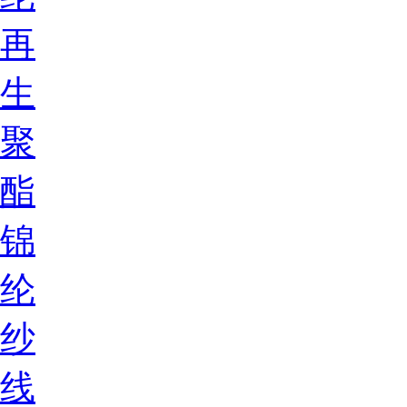
再
生
聚
酯
锦
纶
纱
线