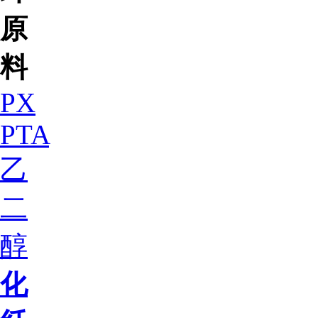
原
料
PX
PTA
乙
二
醇
化