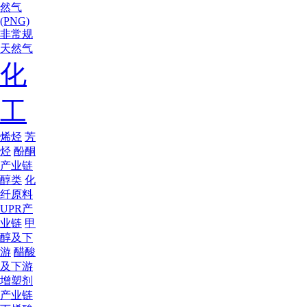
然气
(PNG)
非常规
天然气
化
工
烯烃
芳
烃
酚酮
产业链
醇类
化
纤原料
UPR产
业链
甲
醇及下
游
醋酸
及下游
增塑剂
产业链