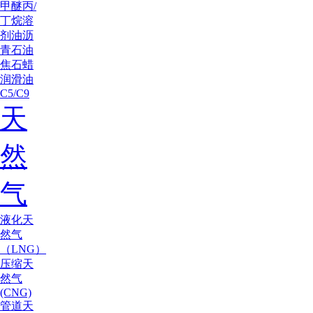
甲醚
丙/
丁烷
溶
剂油
沥
青
石油
焦
石蜡
润滑油
C5/C9
天
然
气
液化天
然气
（LNG）
压缩天
然气
(CNG)
管道天