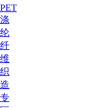
PET
涤
纶
纤
维
织
造
专