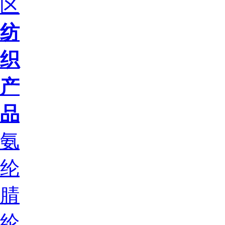
区
纺
织
产
品
氨
纶
腈
纶