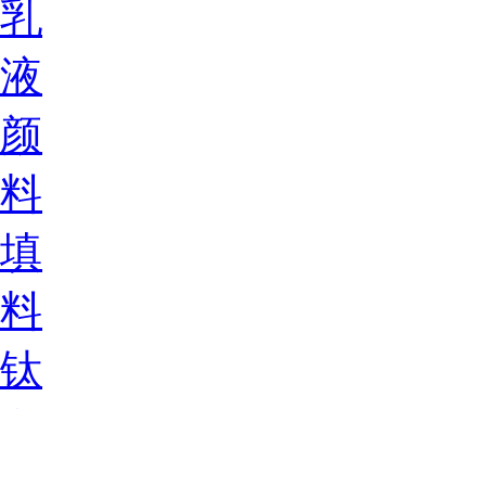
乳
液
颜
料
填
料
钛
白