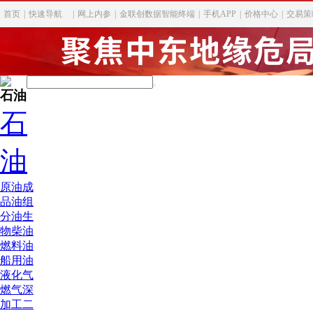
首页
|
快速导航
|
网上内参
|
金联创数据智能终端
|
手机APP
|
价格中心
|
交易策
石油
石
油
原油
成
品油
组
分油
生
物柴油
燃料油
船用油
液化气
燃气深
加工
二