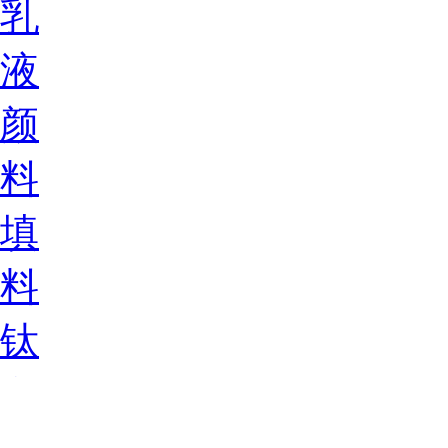
乳
液
颜
料
填
料
钛
白