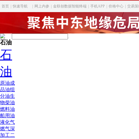
首页
|
快速导航
|
网上内参
|
金联创数据智能终端
|
手机APP
|
价格中心
|
交易策
石油
石
油
原油
成
品油
组
分油
生
物柴油
燃料油
船用油
液化气
燃气深
加工
二