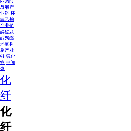
丙烯酸
及酯产
业链
环
氧乙烷
产业链
醇醚及
醇聚醚
环氧树
脂产业
链
氯化
物
中间
体
化
纤
化
纤