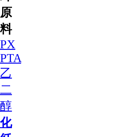
原
料
PX
PTA
乙
二
醇
化