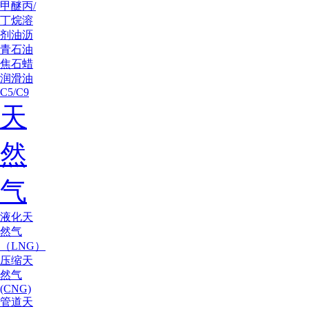
甲醚
丙/
丁烷
溶
剂油
沥
青
石油
焦
石蜡
润滑油
C5/C9
天
然
气
液化天
然气
（LNG）
压缩天
然气
(CNG)
管道天