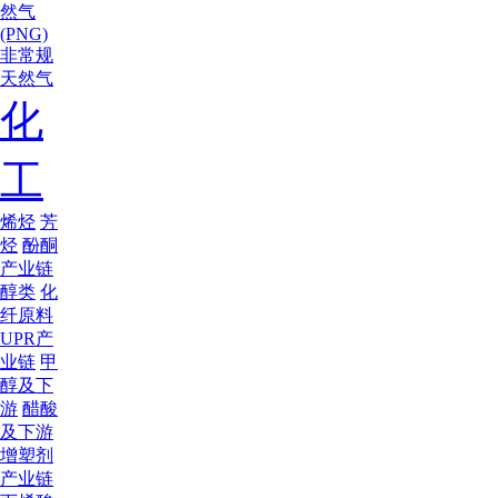
然气
(PNG)
非常规
天然气
化
工
烯烃
芳
烃
酚酮
产业链
醇类
化
纤原料
UPR产
业链
甲
醇及下
游
醋酸
及下游
增塑剂
产业链