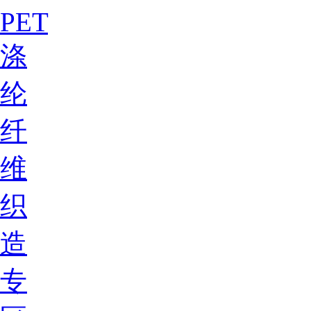
PET
涤
纶
纤
维
织
造
专