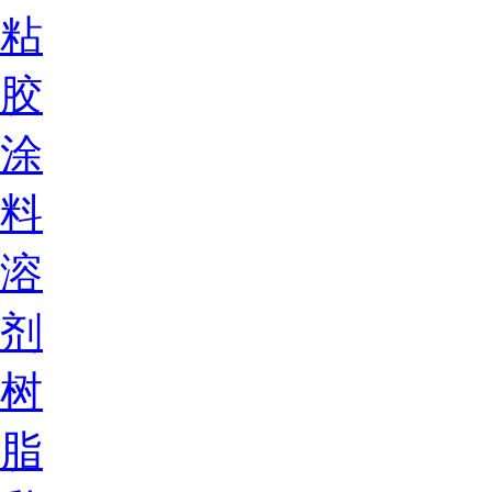
粘
胶
涂
料
溶
剂
树
脂