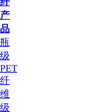
纤
产
品
瓶
级
PET
纤
维
级