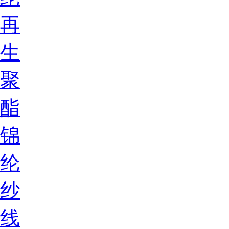
再
生
聚
酯
锦
纶
纱
线