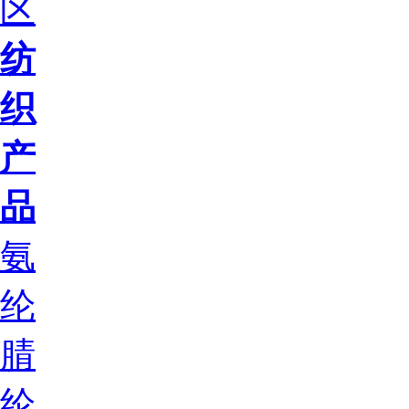
区
纺
织
产
品
氨
纶
腈
纶